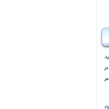
د.
در
مر
اد