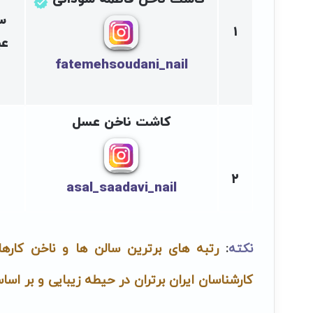
سو
۱
عب
fatemehsoudani_nail
کاشت ناخن عسل
۲
asal_saadavi_nail
نکته
:
رتبه های برترین سالن ها و ناخن کاره
کارشناسان ایران برتران در حیطه زیبایی و بر اس