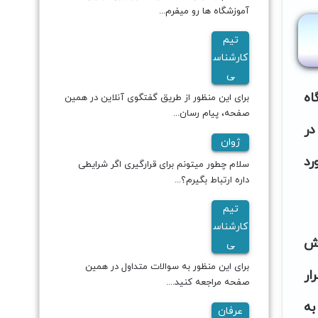
آموزشگاه ها رو میفرم...
تیم
کارشناس
ی
اه
برای این منظور از طریق گفتگوی آنلاین در همین
صفحه، پیام رسان...
در
ژوان
رد
سلام چطور میتونم برای قرارگیری اگر شرایطی
داره ارتباط بگیرم؟...
تیم
کارشناس
رش
ی
برای این منظور به سوالات متداول در همین
ار
صفحه مراجعه کنید....
به
عرفان