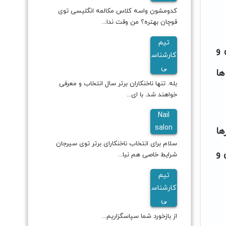
کدومشون واسه کلاس مکالمه انگلیسی توی
قوچان بهتره؟ من وقت ندا...
تیم
 و
کارشناس
ی
ها
بله. تنها ناخنکاران برتر سال انتخاب و معرفی
خواهند شد. با ای...
Nail
salon
ها
سلام برای انتخاب ناخنکارای برتر توی سیرجان
 و
شرایط خاصی هم نیا...
تیم
کارشناس
ی
از بازخورد شما سپاسگزاریم...