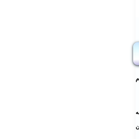
م
ه
ن