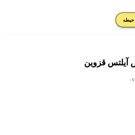
حیطه
۰