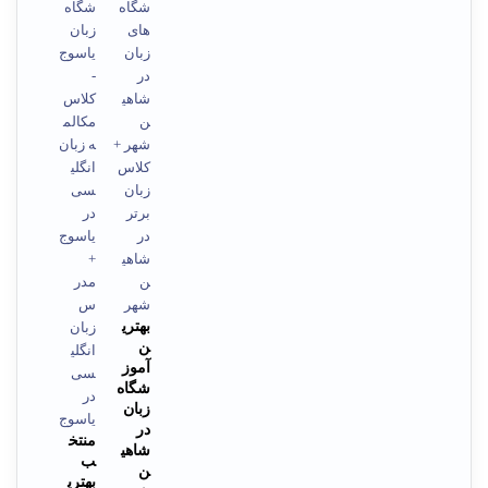
بهتری
ن
آموز
شگاه
زبان
در
منتخ
شاهی
ب
ن
بهتری