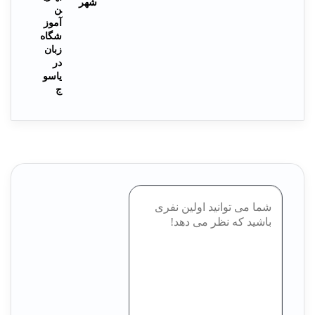
شهر
ن
آموز
شگاه
زبان
در
یاسو
ج