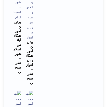
برتری
ن
آموز
شگاه
آیلت
بهتری
س
ن
اسلام
آموز
شهر
شگاه
+
زبان
نظر
اهواز
سنج
+
ی
نظر
سنج
ی